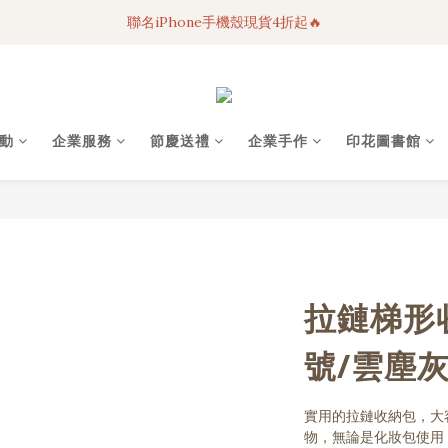
聯名iPhone手機殼現貨4折起🔥
3C科技好物｜任選2件95折！
超人氣聯名自動傘任2件9折！
3C科技好物｜任選2件95折！
動
企業服務
節慶送禮
企業手作
印花圖書館
拉鏈梯形
號/雲塵
實用的拉鏈收納包，大
物，無論是化妝包使用