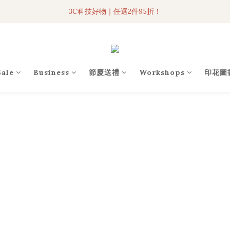
3C科技好物｜任選2件95折！
3C科技好物｜任選2件95折！
聯名iPhone手機殼現貨4折起🔥
超人氣聯名自動傘任2件9折！
Sale
Business
節慶送禮
Workshops
印花圖
3C科技好物｜任選2件95折！