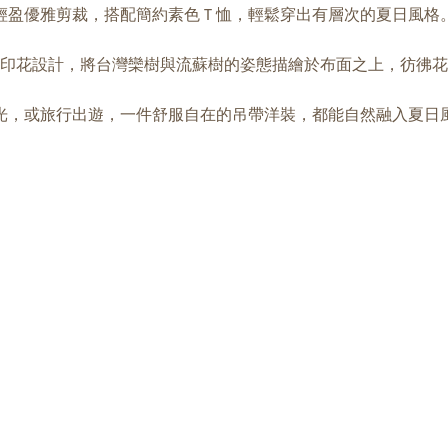
輕盈優雅剪裁，搭配簡約素色Ｔ恤，輕鬆穿出有層次的夏日風格
印花設計，將台灣欒樹與流蘇樹的姿態描繪於布面之上，彷彿花
光，或旅行出遊，一件舒服自在的吊帶洋裝，都能自然融入夏日