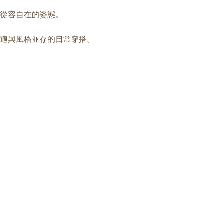
從容自在的姿態。
適與風格並存的日常穿搭。
流蘇樹