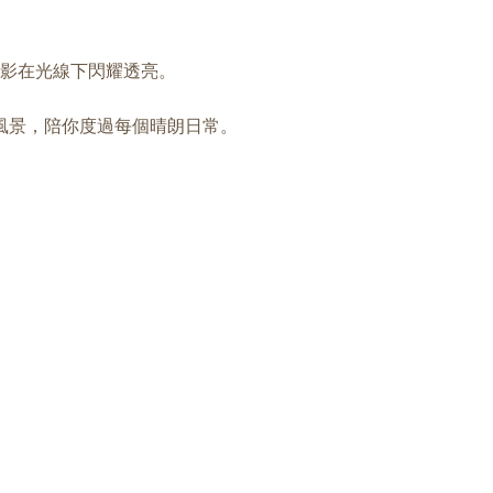
。
影在光線下閃耀透亮。
風景，陪你度過每個晴朗日常。