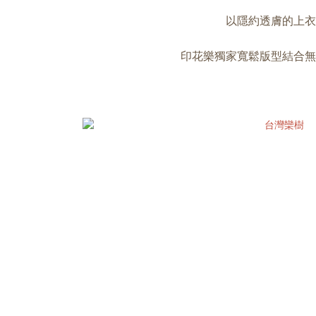
以隱約透膚的上衣
印花樂獨家寬鬆版型結合無
台灣欒樹