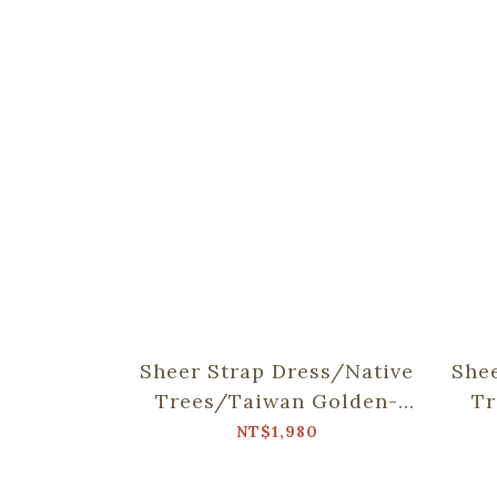
Sheer Strap Dress/Native
She
Trees/Taiwan Golden-
Tr
rain Tree
NT$1,980