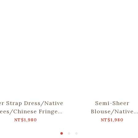
er Strap Dress/Native
Semi-Sheer
ees/Chinese Fringe
Blouse/Native
Tree
Trees/Taiwan Gold
NT$1,980
NT$1,980
rain Tree