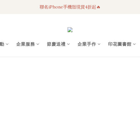
聯名iPhone手機殼現貨4折起🔥
3C科技好物｜任選2件95折！
超人氣聯名自動傘任2件9折！
3C科技好物｜任選2件95折！
動
企業服務
節慶送禮
企業手作
印花圖書館