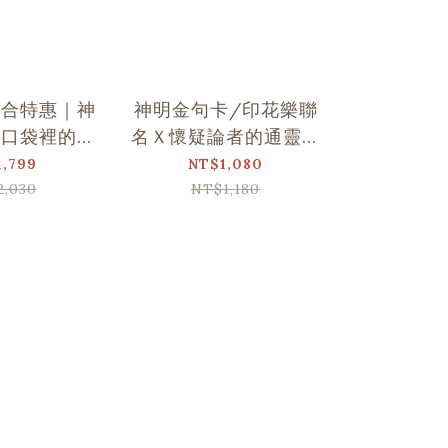
組合特惠｜神
神明金句卡/印花樂聯
平安符造
Ｘ口袋裡的金
名Ｘ懷疑論者的通靈觀
台灣神明
句卡
察
1,799
NT$1,080
NT
2,030
NT$1,180