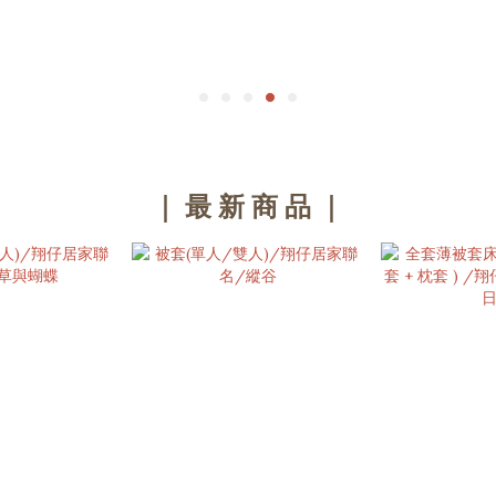
｜ 最 新 商 品 ｜