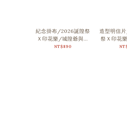
紀念掛布/2026誕隍祭
造型明信片/
Ｘ印花樂/城隍爺與范
祭Ｘ印花樂
謝將軍跳舞
跳
NT$890
NT