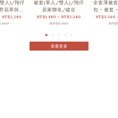
雙人)/翔仔
被套(單人/雙人)/翔仔
全套薄被套
野花草與蝴
居家聯名/縱谷
包 + 被套 
蝶
仔居家聯
~ NT$2,580
NT$1,880 ~ NT$2,580
NT$3,560 
,160
NT$5,160
NT$
查看更多