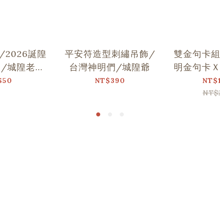
2026誕隍
平安符造型刺繡吊飾/
雙金句卡
/城隍老爺
台灣神明們/城隍爺
明金句卡
舞
$50
NT$390
NT$
NT$