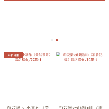
88折特惠
印花樂 x 小草作《天
印花樂x爐鍋咖啡《家