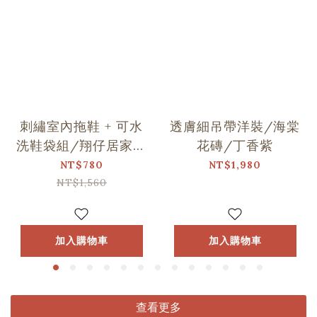
刺繡室內拖鞋 + 可水
透膚細吊帶洋裝/海棠
洗鞋袋組/翔仔居家Ｘ
花磚/丁香紫
印花樂聯名
NT$780
NT$1,980
NT$1,560
加入購物車
加入購物車
查看更多