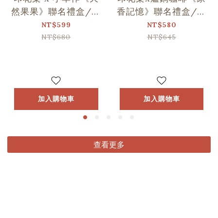
然果果》聯名禮盒/印
香記憶》聯名禮盒/印
花+1
花+1
NT$599
NT$580
NT$680
NT$645
加入購物車
加入購物車
查看更多