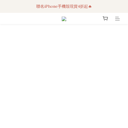
聯名iPhone手機殼現貨4折起🔥
3C科技好物｜任選2件95折！
超人氣聯名自動傘任2件9折！
3C科技好物｜任選2件95折！