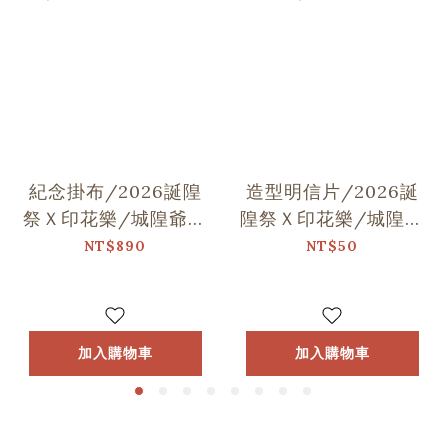
紀念掛布/2026誕隍
造型明信片/2026誕
祭Ｘ印花樂/城隍爺與
隍祭Ｘ印花樂/城隍老
范謝將軍跳舞
爺跳舞
NT$890
NT$50
加入購物車
加入購物車