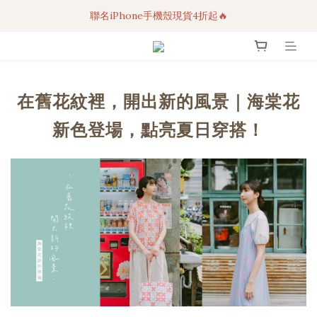
聯名iPhone手機殼現貨4折起🔥
3C科技好物｜任選2件95折！
超人氣聯名自動傘任2件9折！
3C科技好物｜任選2件95折！
在舊花紋裡，開出新的風景｜海棠花
新色登場，點亮夏日穿搭！