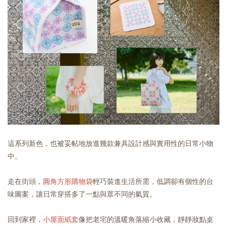
這系列新色，也被妥帖地放進幾款兼具設計感與實用性的日常小物
中。
走在街頭，
圓角方形購物袋
輕巧裝進生活所需，低調卻有個性的台
味圖案，讓日常穿搭多了一點與眾不同的氣質。
回到家裡，
小屋面紙套
像把老宅的溫暖角落縮小收藏，靜靜妝點桌