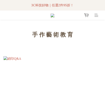
3C科技好物｜任選2件95折！
3C科技好物｜任選2件95折！
聯名iPhone手機殼現貨4折起🔥
超人氣聯名自動傘任2件9折！
手 作 藝 術 教 育
3C科技好物｜任選2件95折！