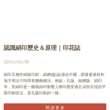
認識絹印歷史＆原理｜印花誌
2023/02/10
絹印又稱作絹版印刷，絹網(版)起源自中國，因發展過程和
地方用法不同而有幾種稱法，例如：孔版、絲網版、絹印
等，而絹印是一種藉由印製壓力將印墨穿過孔洞所呈現的平
面印刷技法，是孔版印刷的一種。
閱 讀 更 多