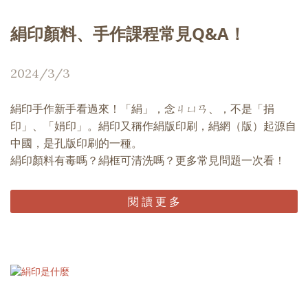
絹印顏料、手作課程常見Q&A！
2024/3/3
絹印手作新手看過來！「絹」，念ㄐㄩㄢ、，不是「捐
印」、「娟印」。絹印又稱作絹版印刷，絹網（版）起源自
中國，是孔版印刷的一種。
絹印顏料有毒嗎？絹框可清洗嗎？更多常見問題一次看！
閱 讀 更 多