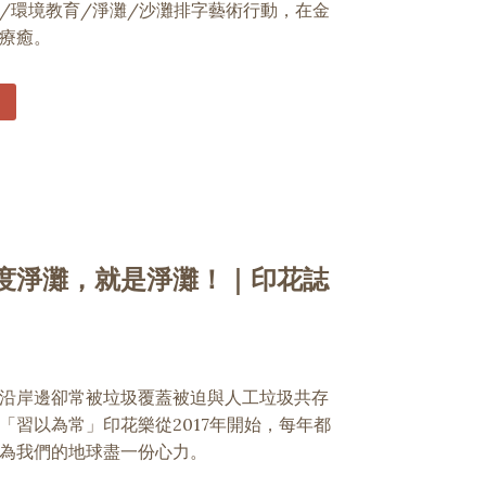
/環境教育/淨灘/沙灘排字藝術行動，在金
療癒。
五度淨灘，就是淨灘！｜印花誌
沿岸邊卻常被垃圾覆蓋被迫與人工垃圾共存
「習以為常」印花樂從2017年開始，每年都
為我們的地球盡一份心力。