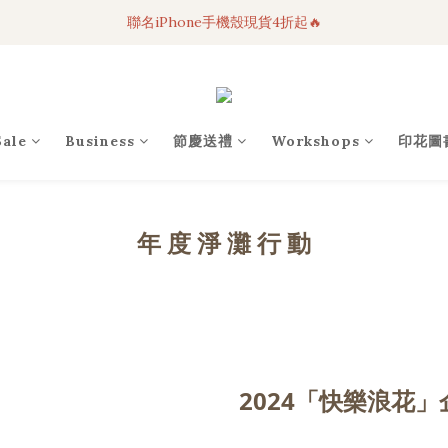
聯名iPhone手機殼現貨4折起🔥
3C科技好物｜任選2件95折！
超人氣聯名自動傘任2件9折！
3C科技好物｜任選2件95折！
Sale
Business
節慶送禮
Workshops
印花圖
年 度 淨 灘 行 動
2024「快樂浪花