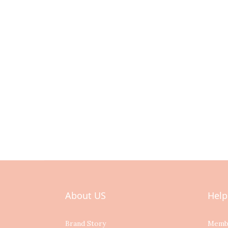
About US
Help
Brand Story
Memb