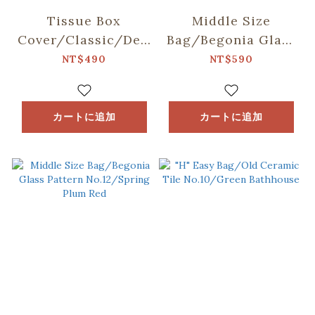
Tissue Box
Middle Size
Cover/Classic/Deep
Bag/Begonia Glass
Blue
Pattern
NT$490
NT$590
No.12/Spring Plum
Red
カートに追加
カートに追加