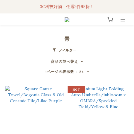
3C科技好物｜任選2件95折！
3C科技好物｜任選2件95折！
聯名iPhone手機殼現貨4折起🔥
超人氣聯名自動傘任2件9折！
青
3C科技好物｜任選2件95折！
フィルター
商品の並べ替え
1ページの表示数： 24
HOT