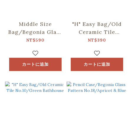
Middle Size
"H" Easy Bag/Old
Bag/Begonia Glass
Ceramic Tile
Pattern
No.10/Green
NT$590
NT$390
No.12/Spring Plum
Bathhouse
Red
カートに追加
カートに追加