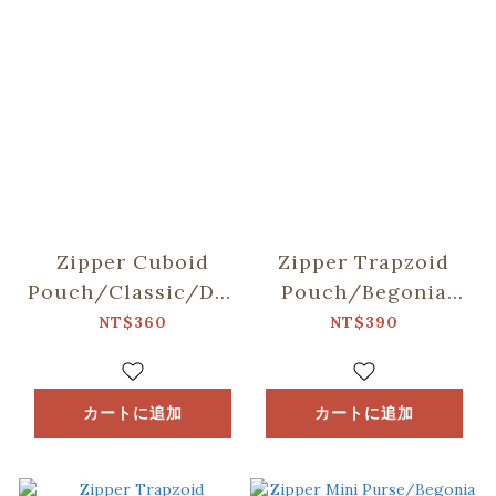
Zipper Cuboid
Zipper Trapzoid
Pouch/Classic/Deep
Pouch/Begonia
Blue
Glass Pattern
NT$360
NT$390
No.18/Apricot &
Blue
カートに追加
カートに追加