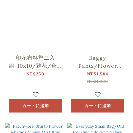
印花布杯墊二入
Baggy
組-10x10/雜花/台灣
Pants/Flower
八哥5號/玻璃海棠
Rhymes/Dawn Mist
NT$250
NT$1,584
Blue
NT$1,980
カートに追加
カートに追加