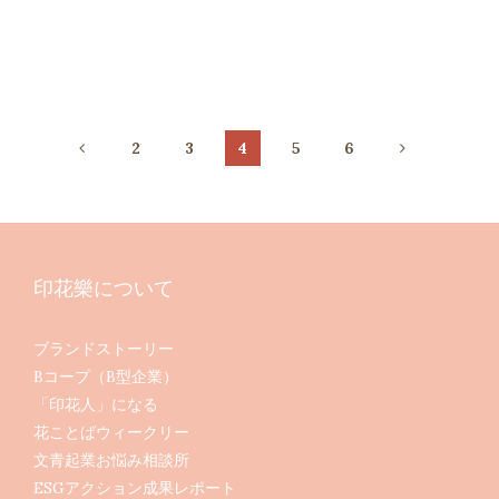
2
3
4
5
6
印花樂について
ブランドストーリー
Bコープ（B型企業）
「印花人」になる
花ことばウィークリー
文青起業お悩み相談所
ESGアクション成果レポート