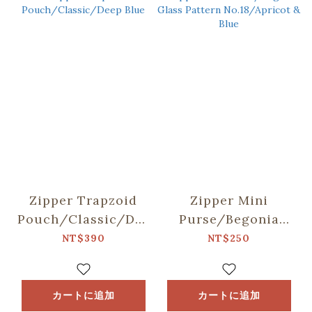
Zipper Trapzoid
Zipper Mini
Pouch/Classic/Deep
Purse/Begonia
Blue
Glass Pattern
NT$390
NT$250
No.18/Apricot &
Blue
カートに追加
カートに追加