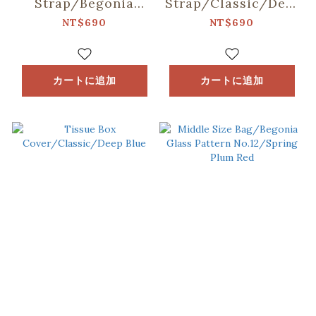
Strap/Begonia
Strap/Classic/Deep
Glass Pattern
Blue
NT$690
NT$690
No.18/Apricot &
Blue
カートに追加
カートに追加