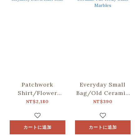
Patchwork
Everyday Small
Shirt/Flower
Bag/Old Ceramic
Rhymes/Dawn Mist
Tile No.2/Glass
NT$2,180
NT$390
Blue
Marbles
カートに追加
カートに追加