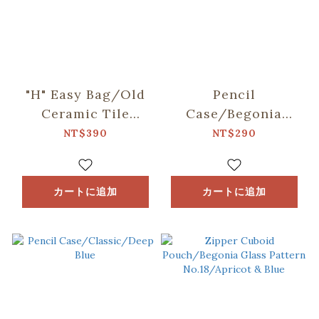
"H" Easy Bag/Old
Pencil
Ceramic Tile
Case/Begonia
No.10/Green
Glass Pattern
NT$390
NT$290
Bathhouse
No.18/Apricot &
Blue
カートに追加
カートに追加