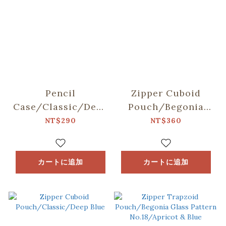
Pencil
Zipper Cuboid
Case/Classic/Deep
Pouch/Begonia
Blue
Glass Pattern
NT$290
NT$360
No.18/Apricot &
Blue
カートに追加
カートに追加