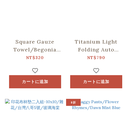
Square Gauze
Titanium Light
Towel/Begonia
Folding Auto
Glass & Old
Umbrella/inblooom
NT$320
NT$790
Ceramic Tile/Lilac
x OMBRA/Speckled
Purple
Field/Yellow &
Blue
カートに追加
カートに追加
8折