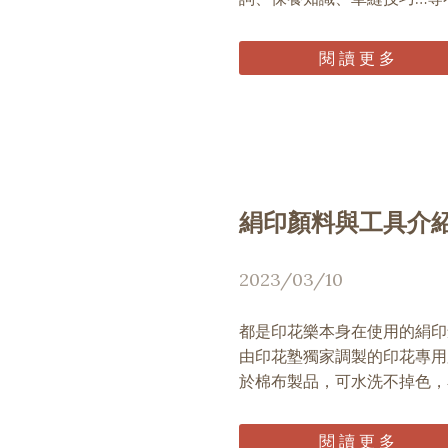
閱 讀 更 多
絹印顏料與工具介
2023/03/10
都是印花樂本身在使用的絹印
由印花塾獨家調製的印花專用
於棉布製品，可水洗不掉色，
閱 讀 更 多