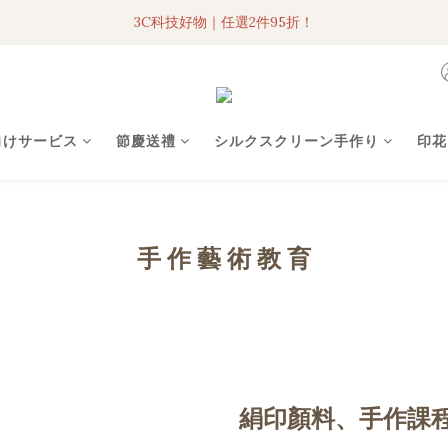
3C科技好物｜任選2件95折！
3C科技好物｜任選2件95折！
聯名iPhone手機殼現貨4折起🔥
超人氣聯名自動傘任2件9折！
向けサービス
節慶送禮
シルクスクリーン手作り
印花
3C科技好物｜任選2件95折！
手 作 藝 術 教 育
絹印顏料、手作課程