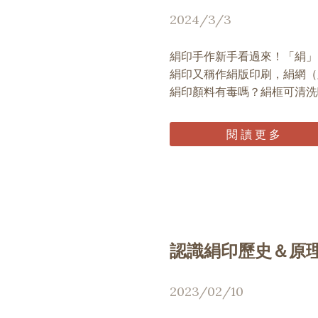
2024/3/3
絹印手作新手看過來！「絹」
絹印又稱作絹版印刷，絹網（
絹印顏料有毒嗎？絹框可清洗
閱 讀 更 多
認識絹印歷史＆原
2023/02/10