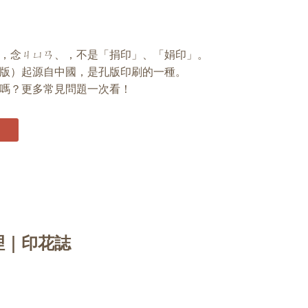
，念ㄐㄩㄢ、，不是「捐印」、「娟印」。
版）起源自中國，是孔版印刷的一種。
嗎？更多常見問題一次看！
理｜印花誌