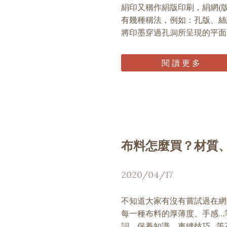
絹印又稱作絹版印刷，絹網(
有幾種稱法，例如：孔版、絲
將印墨穿過孔洞所呈現的平面
閱 讀 更 多
布料怎麼買？材質
2020/04/17
不知道大家有沒有嘗試過在網
每一種布料的厚薄度、手感…
詞、保養知識、車縫技巧…等