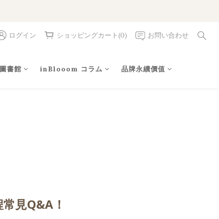
ログイン
ショッピングカート(0)
お問い合わせ
圖書館
inBlooom コラム
品牌永續價值
常見Q&A！