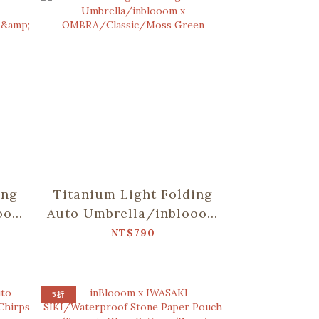
ing
Titanium Light Folding
ooom
Auto Umbrella/inblooom
d
x OMBRA/Classic/Moss
NT$790
e
Green
5折