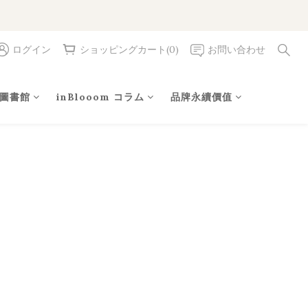
ログイン
ショッピングカート(0)
お問い合わせ
圖書館
inBlooom コラム
品牌永續價值