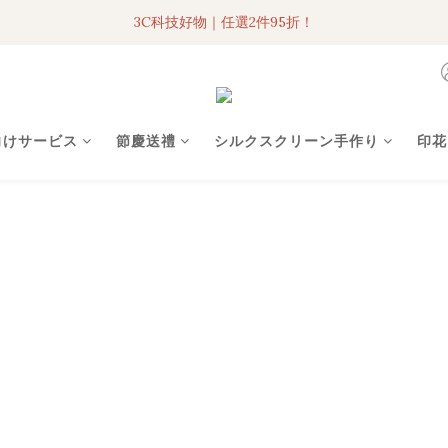
3C科技好物｜任選2件95折！
3C科技好物｜任選2件95折！
聯名iPhone手機殼現貨4折起🔥
超人氣聯名自動傘任2件9折！
向けサービス
節慶送禮
シルクスクリーン手作り
印花
3C科技好物｜任選2件95折！