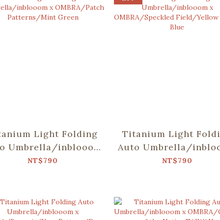
tanium Light Folding
Titanium Light Fold
o Umbrella/inblooom
Auto Umbrella/inbl
x OMBRA/Patch
x OMBRA/Speckle
NT$790
NT$790
atterns/Mint Green
Field/Yellow & Blu