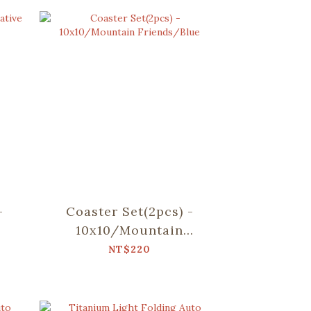
-
Coaster Set(2pcs) -
10x10/Mountain
ree
Friends/Blue
NT$220