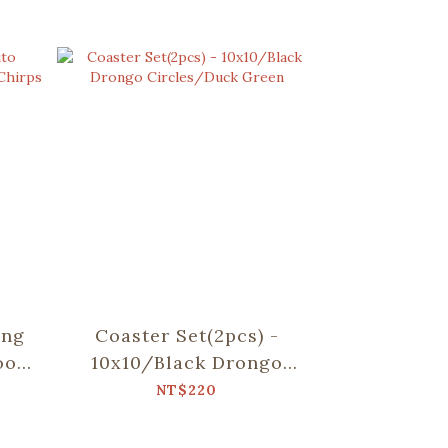
ing
Coaster Set(2pcs) -
ooom
10x10/Black Drongo
the
Circles/Duck Green
NT$220
ue