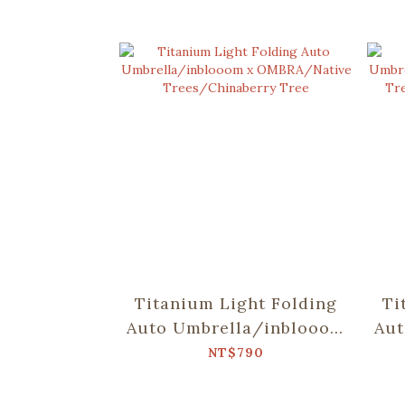
Titanium Light Folding
Ti
Auto Umbrella/inblooom
Aut
x OMBRA/Native
NT$790
Trees/Chinaberry Tree
Tr