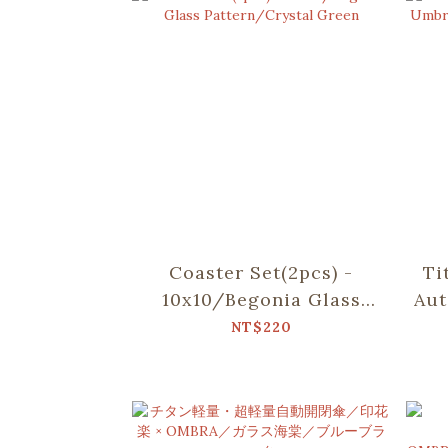
Coaster Set(2pcs) -
Ti
10x10/Begonia Glass
Aut
Pattern/Crystal Green
NT$220
P