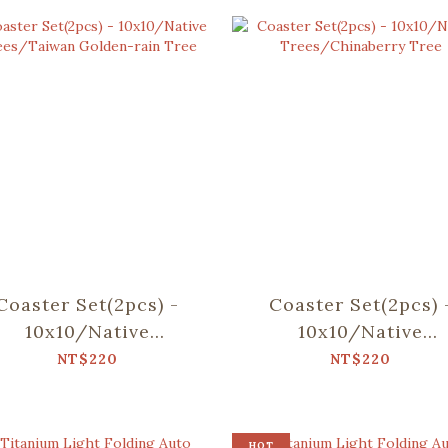
Coaster Set(2pcs) -
Coaster Set(2pcs) 
10x10/Native
10x10/Native
ees/Taiwan Golden-
Trees/Chinaberry T
NT$220
NT$220
rain Tree
HOT