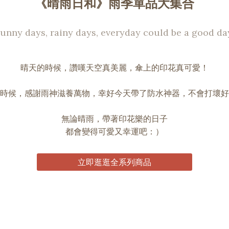
《晴雨日和》雨季單品大集合
unny days, rainy days, everyday could be a good da
晴天的時候，讚嘆天空真美麗，傘上的印花真可愛！
時候，感謝雨神滋養萬物，幸好今天帶了防水神器，不會打壞好
無論晴雨，帶著印花樂的日子
都會變得可愛又幸運吧：）
立即逛逛全系列商品