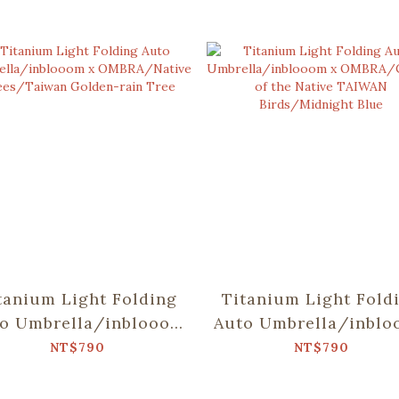
tanium Light Folding
Titanium Light Fold
o Umbrella/inblooom
Auto Umbrella/inbl
x OMBRA/Native
x OMBRA/Chirps of 
NT$790
NT$790
ees/Taiwan Golden-
Native TAIWAN
rain Tree
Birds/Midnight Bl