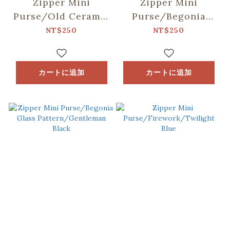
Zipper Mini
Zipper Mini
Purse/Old Ceramic
Purse/Begonia
Tile/Hydrangea
Glass
NT$250
NT$250
Orange
Pattern/Sweet
Almond
カートに追加
カートに追加