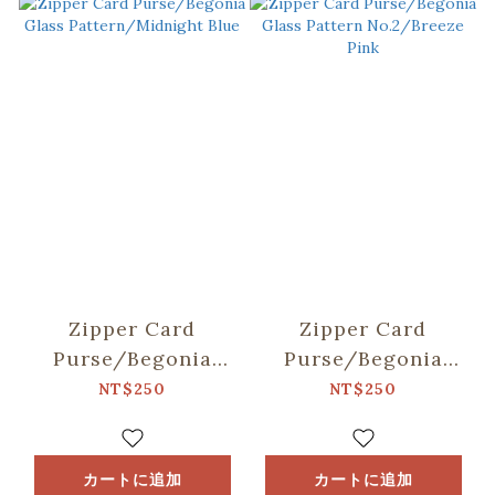
Zipper Card
Zipper Card
Purse/Begonia
Purse/Begonia
Glass
Glass Pattern
NT$250
NT$250
Pattern/Midnight
No.2/Breeze Pink
Blue
カートに追加
カートに追加