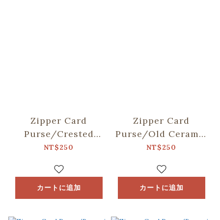
Zipper Card
Zipper Card
Purse/Crested
Purse/Old Ceramic
Myna No.5/Warm
Tile No.2/Sage
NT$250
NT$250
Sand
Green
カートに追加
カートに追加