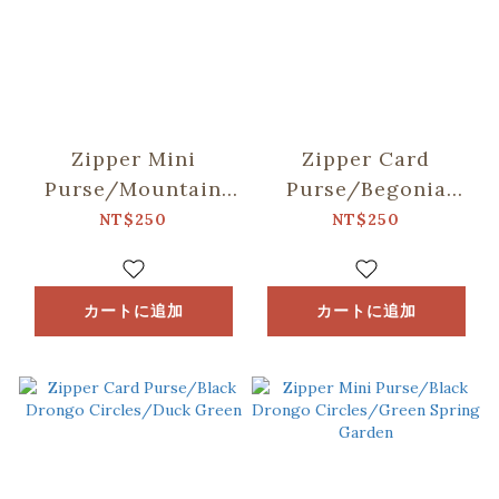
Zipper Mini
Zipper Card
Purse/Mountain
Purse/Begonia
Friends/Blue
Glass
NT$250
NT$250
Pattern/Crystal
Green
カートに追加
カートに追加