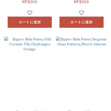
Window Frame &
Blue
NT$250
NT$250
Bricks/Lemon &
Orange
カートに追加
カートに追加