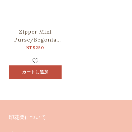
Zipper Mini
Purse/Begonia
Glass
NT$250
Pattern/Midnight
Blue
カートに追加
印花樂について