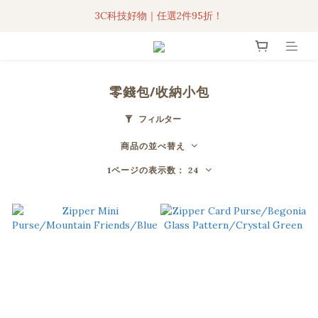
3C科技好物｜任選2件95折！
3C科技好物｜任選2件95折！
聯名iPhone手機殼現貨4折起🔥
超人氣聯名自動傘任2件9折！
零錢包/收納小包
3C科技好物｜任選2件95折！
フィルター
商品の並べ替え
1ページの表示数： 24