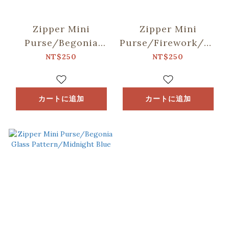
Zipper Mini
Zipper Mini
Purse/Begonia
Purse/Firework/Twili
Glass
Blue
NT$250
NT$250
Pattern/Gentleman
Black
カートに追加
カートに追加