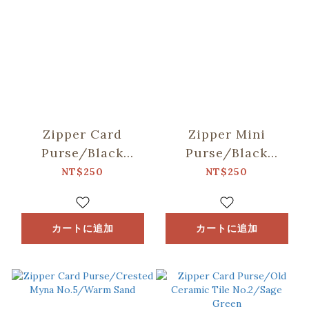
Zipper Card
Zipper Mini
Purse/Black
Purse/Black
Drongo
Drongo
NT$250
NT$250
Circles/Duck
Circles/Green
Green
Spring Garden
カートに追加
カートに追加