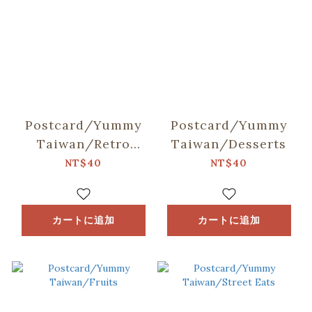
Postcard/Yummy
Postcard/Yummy
Taiwan/Retro
Taiwan/Desserts
Snacks
NT$40
NT$40
カートに追加
カートに追加