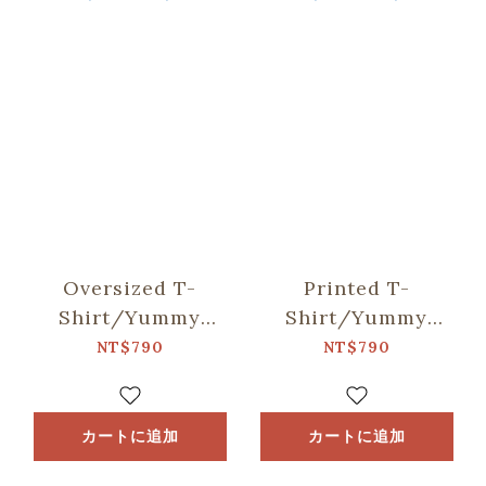
Oversized T-
Printed T-
Shirt/Yummy
Shirt/Yummy
Taiwan/Desserts/White
Taiwan/Breakfast/Wh
NT$790
NT$790
カートに追加
カートに追加