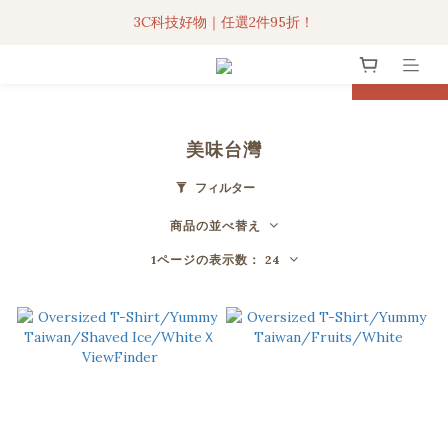
3C科技好物｜任選2件95折！
3C科技好物｜任選2件95折！
聯名iPhone手機殼現貨4折起🔥
prev
next
超人氣聯名自動傘任2件9折！
美味台灣
3C科技好物｜任選2件95折！
フィルター
商品の並べ替え
1ページの表示数： 24