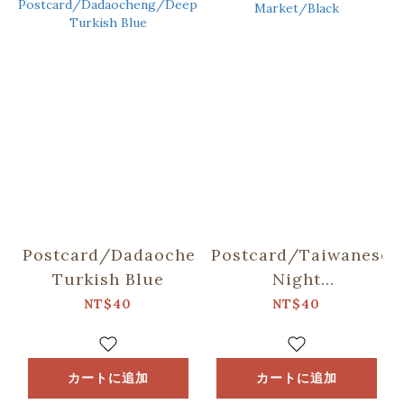
Postcard/Dadaocheng/Deep
Postcard/Taiwanese
Turkish Blue
Night
Market/Black
NT$40
NT$40
カートに追加
カートに追加