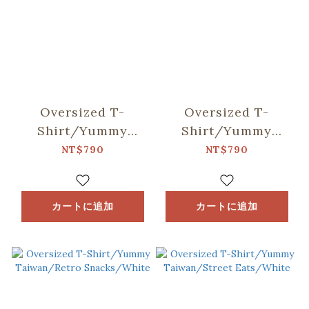
Oversized T-
Oversized T-
Shirt/Yummy
Shirt/Yummy
Taiwan/Shaved
Taiwan/Fruits/White
NT$790
NT$790
Ice/WhiteＸ
ViewFinder
カートに追加
カートに追加