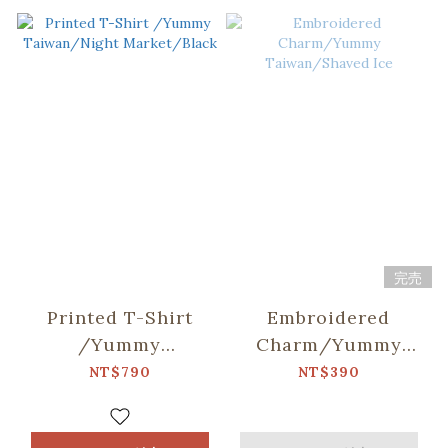
完売
Printed T-Shirt
Embroidered
/Yummy
Charm/Yummy
Taiwan/Night
Taiwan/Shaved Ice
NT$790
NT$390
Market/Black