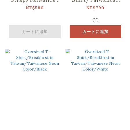
Food/Deep Turkish
Night
NT$590
NT$790
Blue
Market/White
カートに追加
カートに追加