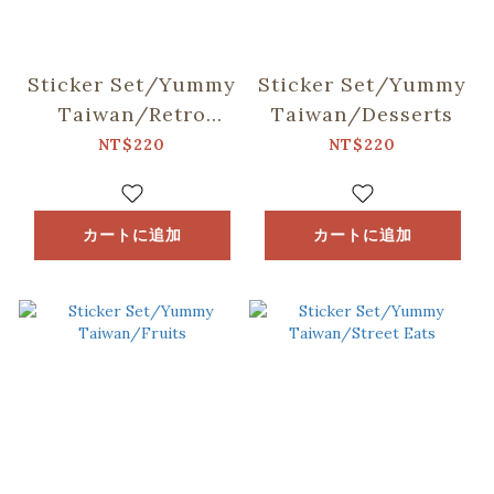
Sticker Set/Yummy
Sticker Set/Yummy
Taiwan/Retro
Taiwan/Desserts
Snacks
NT$220
NT$220
カートに追加
カートに追加