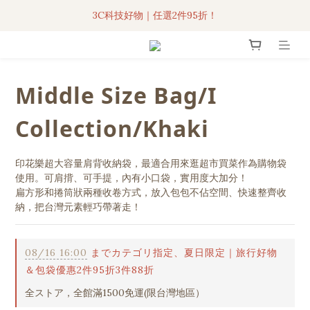
3C科技好物｜任選2件95折！
3C科技好物｜任選2件95折！
聯名iPhone手機殼現貨4折起🔥
超人氣聯名自動傘任2件9折！
Middle Size Bag/I
3C科技好物｜任選2件95折！
Collection/Khaki
印花樂超大容量肩背收納袋，最適合用來逛超市買菜作為購物袋
使用。可肩揹、可手提，內有小口袋，實用度大加分！
扁方形和捲筒狀兩種收卷方式，放入包包不佔空間、快速整齊收
納，把台灣元素輕巧帶著走！
08/16 16:00
までカテゴリ指定、夏日限定｜旅行好物
＆包袋優惠2件95折3件88折
全ストア，全館滿1500免運(限台灣地區）