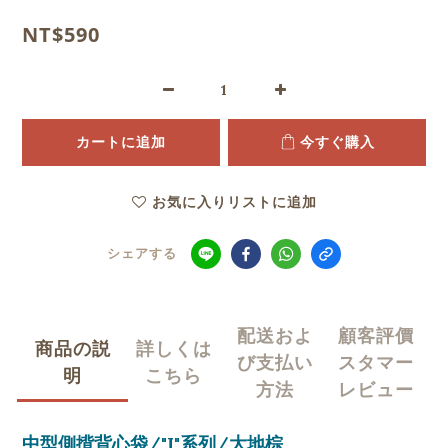
NT$590
カートに追加
今すぐ購入
お気に入りリストに追加
シェアする
配送およ
顧客評價
商品の説
詳しくは
び支払い
スタマー
明
こちら
方法
レビュー
中型側揹背心袋/"I"系列/大地棕