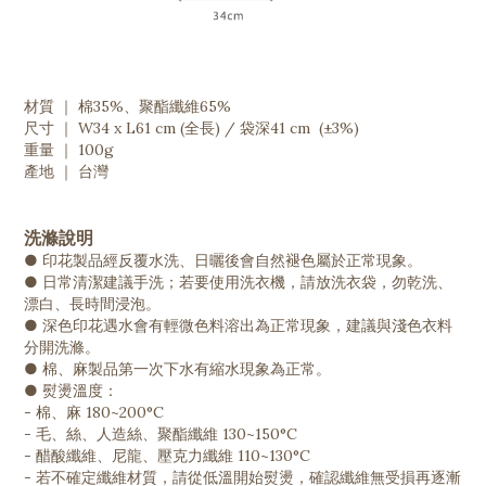
材質 ｜ 棉35%、聚酯纖維65%
尺寸 ｜ W34 x L61 cm (全長) / 袋深41 cm (±3%)
重量 ｜ 100g
產地 ｜ 台灣
洗滌說明
● 印花製品經反覆水洗、日曬後會自然褪色屬於正常現象。
● 日常清潔建議手洗；若要使用洗衣機，請放洗衣袋，勿乾洗、
漂白、長時間浸泡。
● 深色印花遇水會有輕微色料溶出為正常現象，建議與淺色衣料
分開洗滌。
● 棉、麻製品第一次下水有縮水現象為正常。
● 熨燙溫度：
- 棉、麻 180~200°C
- 毛、絲、人造絲、聚酯纖維 130~150°C
- 醋酸纖維、尼龍、壓克力纖維 110~130°C
- 若不確定纖維材質，請從低溫開始熨燙，確認纖維無受損再逐漸