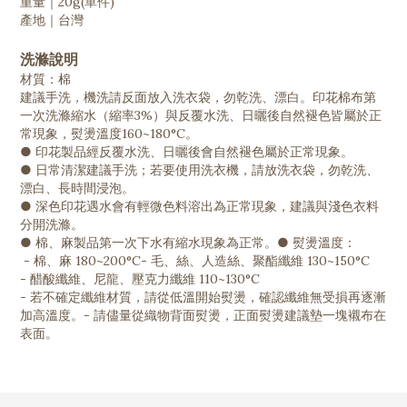
重量｜20g(單件)
產地｜台灣
洗滌說明
材質：棉
建議手洗，機洗請反面放入洗衣袋，勿乾洗、漂白。印花棉布第
一次洗滌縮水（縮率3%）與反覆水洗、日曬後自然褪色皆屬於正
常現象，熨燙溫度160~180°C。
● 印花製品經反覆水洗、日曬後會自然褪色屬於正常現象。
● 日常清潔建議手洗；若要使用洗衣機，請放洗衣袋，勿乾洗、
漂白、長時間浸泡。
● 深色印花遇水會有輕微色料溶出為正常現象，建議與淺色衣料
分開洗滌。
● 棉、麻製品第一次下水有縮水現象為正常。
● 熨燙溫度：
- 棉、麻 180~200°C
- 毛、絲、人造絲、聚酯纖維 130~150°C
- 醋酸纖維、尼龍、壓克力纖維 110~130°C
- 若不確定纖維材質，請從低溫開始熨燙，確認纖維無受損再逐漸
加高溫度。
- 請儘量從織物背面熨燙，正面熨燙建議墊一塊襯布在
表面。