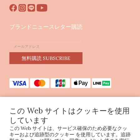
ブランドニュースレター購読
無料購読 SUBSCRIBE
この Web サイトはクッキーを使用
Copyright © 2023 印花樂美感生活股份有限公司
しています
統編25070663
この Web サイトは、サービス確保のため必要なクッ
キーおよび追跡型のクッキー を使用しています。追跡