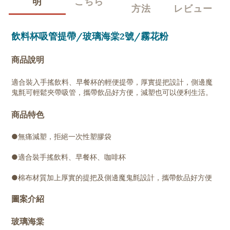
明
こちら
方法
レビュー
飲料杯吸管提帶/玻璃海棠2號/霧花粉
商品說明
適合裝入手搖飲料、早餐杯的輕便提帶，厚實提把設計，側邊魔
鬼氈可輕鬆夾帶吸管，攜帶飲品好方便，減塑也可以便利生活。
商品特色
●無痛減塑，拒絕一次性塑膠袋
●適合裝手搖飲料、早餐杯、咖啡杯
●棉布材質加上厚實的提把及側邊魔鬼氈設計，攜帶飲品好方便
圖案介紹
玻璃海棠