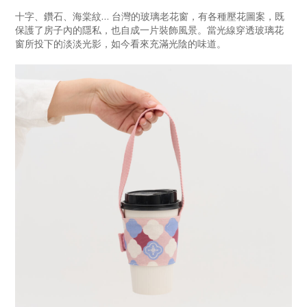
十字、鑽石、海棠紋… 台灣的玻璃老花窗，有各種壓花圖案，既
保護了房子內的隱私，也自成一片裝飾風景。當光線穿透玻璃花
窗所投下的淡淡光影，如今看來充滿光陰的味道。