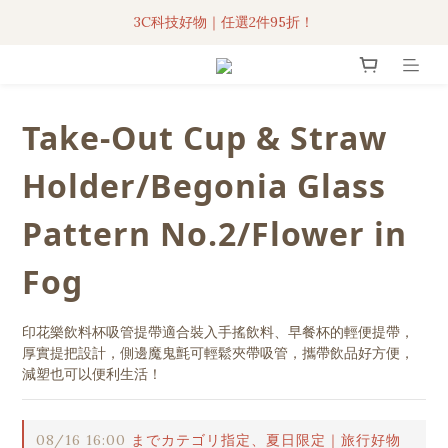
3C科技好物｜任選2件95折！
3C科技好物｜任選2件95折！
聯名iPhone手機殼現貨4折起🔥
超人氣聯名自動傘任2件9折！
Take-Out Cup & Straw
3C科技好物｜任選2件95折！
Holder/Begonia Glass
Pattern No.2/Flower in
Fog
印花樂飲料杯吸管提帶適合裝入手搖飲料、早餐杯的輕便提帶，
厚實提把設計，側邊魔鬼氈可輕鬆夾帶吸管，攜帶飲品好方便，
減塑也可以便利生活！
08/16 16:00
までカテゴリ指定、夏日限定｜旅行好物