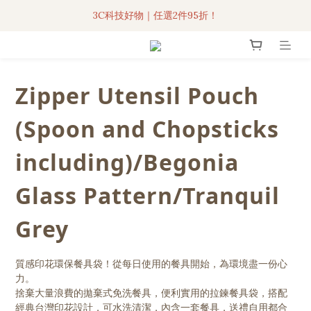
3C科技好物｜任選2件95折！
3C科技好物｜任選2件95折！
聯名iPhone手機殼現貨4折起🔥
超人氣聯名自動傘任2件9折！
Zipper Utensil Pouch
3C科技好物｜任選2件95折！
(Spoon and Chopsticks
including)/Begonia
Glass Pattern/Tranquil
Grey
質感印花環保餐具袋！從每日使用的餐具開始，為環境盡一份心
力。
捨棄大量浪費的拋棄式免洗餐具，便利實用的拉鍊餐具袋，搭配
經典台灣印花設計，可水洗清潔，內含一套餐具，送禮自用都合