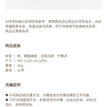
※情境拍攝以使用情境參考，實際顏色請以商品白背照為主，由於
電腦螢幕色差、拍攝光線等因素，照片與實物可能會略有差異，
商品以實物為準。
商品規格
材質 ｜ 棉、聚酯纖維、尼龍拉鏈、竹餐具
尺寸 ｜ W6 x L26 cm (±3%)
重量 ｜ 45g
產地 ｜ 台灣
洗滌說明
● 印花製品經反覆水洗、日曬後會自然褪色屬於正常現象。
● 日常清潔建議手洗；若要使用洗衣機，請放洗衣袋，勿乾洗、
漂白、長時間浸泡。