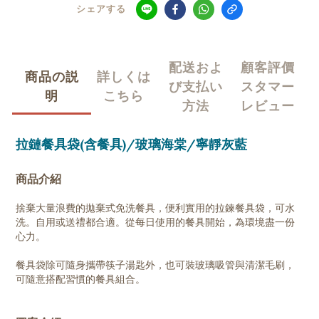
シェアする
配送およ
顧客評價
商品の説
詳しくは
び支払い
スタマー
明
こちら
方法
レビュー
拉鏈餐具袋(含餐具)/玻璃海棠/寧靜灰藍
商品介紹
捨棄大量浪費的拋棄式免洗餐具，便利實用的拉鍊餐具袋，可水
洗。自用或送禮都合適。從每日使用的餐具開始，為環境盡一份
心力。
餐具袋除可隨身攜帶筷子湯匙外，也可裝玻璃吸管與清潔毛刷，
可隨意搭配習慣的餐具組合。