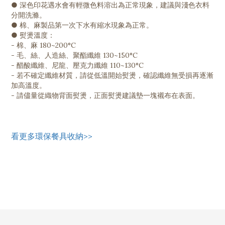
● 深色印花遇水會有輕微色料溶出為正常現象，建議與淺色衣料
分開洗滌。
● 棉、麻製品第一次下水有縮水現象為正常。
● 熨燙溫度：
- 棉、麻 180~200°C
- 毛、絲、人造絲、聚酯纖維 130~150°C
- 醋酸纖維、尼龍、壓克力纖維 110~130°C
- 若不確定纖維材質，請從低溫開始熨燙，確認纖維無受損再逐漸
加高溫度。
- 請儘量從織物背面熨燙，正面熨燙建議墊一塊襯布在表面。
看更多環保餐具收納>>