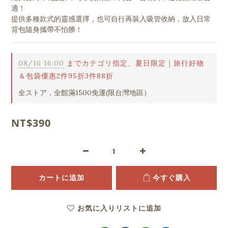
適！
提供多種款式的靈感選擇，也可自行再裝入吸管收納，放入日常
背包隨身攜帶不怕髒！
08/16 16:00
までカテゴリ指定、夏日限定｜旅行好物
＆包袋優惠2件95折3件88折
全ストア，全館滿1500免運(限台灣地區）
NT$390
カートに追加
今すぐ購入
お気に入りリストに追加