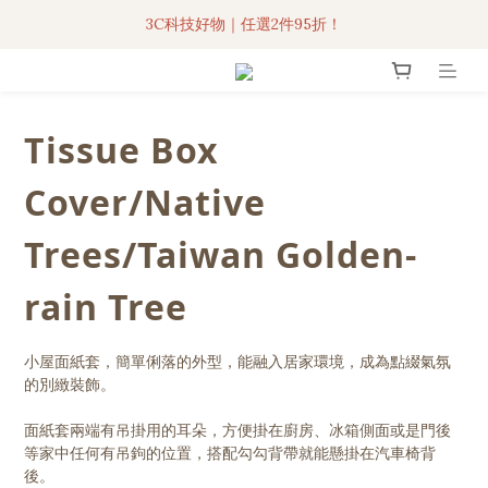
3C科技好物｜任選2件95折！
3C科技好物｜任選2件95折！
聯名iPhone手機殼現貨4折起🔥
超人氣聯名自動傘任2件9折！
Tissue Box
3C科技好物｜任選2件95折！
Cover/Native
Trees/Taiwan Golden-
rain Tree
小屋面紙套，簡單俐落的外型，能融入居家環境，成為點綴氣氛
的別緻裝飾。
面紙套兩端有吊掛用的耳朵，方便掛在廚房、冰箱側面或是門後
等家中任何有吊鉤的位置，搭配勾勾背帶就能懸掛在汽車椅背
後。