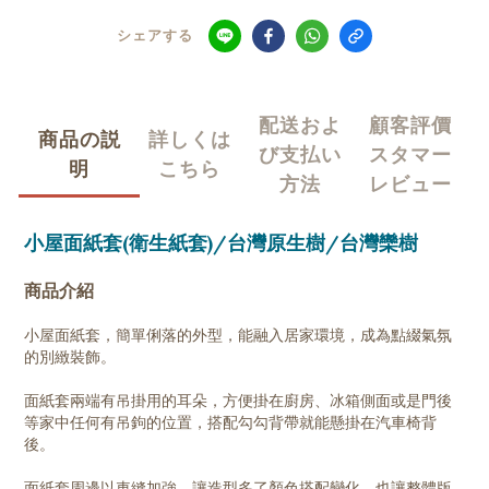
シェアする
配送およ
顧客評價
商品の説
詳しくは
び支払い
スタマー
明
こちら
方法
レビュー
小屋面紙套(衛生紙套)/台灣原生樹/台灣欒樹
商品介紹
小屋面紙套，簡單俐落的外型，能融入居家環境，成為點綴氣氛
的別緻裝飾。
面紙套兩端有吊掛用的耳朵，方便掛在廚房、冰箱側面或是門後
等家中任何有吊鉤的位置，搭配勾勾背帶就能懸掛在汽車椅背
後。
面紙套周邊以車縫加強，讓造型多了顏色搭配變化，也讓整體版