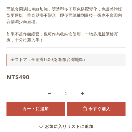
面紙套周邊以車縫加強，讓造型多了顏色搭配變化，也讓整體版
型更硬挺，垂直懸掛不變形，即使面紙抽到最後一張也不會因內
容物減少而扁塌。
如果不當作面紙套，也可作為收納盒使用，一物多用且價格實
惠，十分推薦入手！
全ストア，全館滿1500免運(限台灣地區）
NT$490
カートに追加
今すぐ購入
お気に入りリストに追加