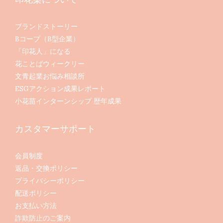
ブランドストーリー
Bコープ（B型企業）
「印花人」になる
花ことばウィークリー
文青起業お悩み相談所
ESGアクション成果レポート
小花苗インターンシップ 歴年成果
カスタマーサポート
会員制度
返品・交換ポリシー
プライバシーポリシー
配送ポリシー
お支払い方法
詐欺防止のご案内