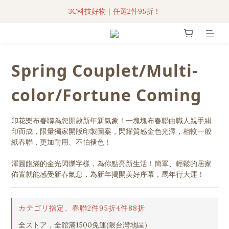
3C科技好物｜任選2件95折！
3C科技好物｜任選2件95折！
聯名iPhone手機殼現貨4折起🔥
超人氣聯名自動傘任2件9折！
Spring Couplet/Multi-
3C科技好物｜任選2件95折！
color/Fortune Coming
印花樂布春聯為您開啟新年新氣象！一塊塊布春聯由職人親手絹
印而成，限量獨家開版印製圖案，閃耀質感金色光澤，相較一般
紙春聯，更加耐用、不怕褪色！
渾圓飽滿的金光閃爍字樣，為你點亮新生活！簡單、輕鬆的居家
佈置就能感受新春氣息，為新年揭開美好序幕，馬年行大運！
カテゴリ指定、春聯2件95折4件88折
全ストア，全館滿1500免運(限台灣地區）