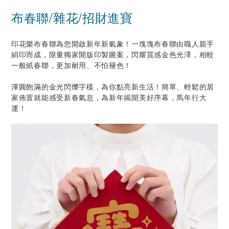
布春聯/雜花/招財進寶
印花樂布春聯為您開啟新年新氣象！一塊塊布春聯由職人親手
絹印而成，限量獨家開版印製圖案，閃耀質感金色光澤，相較
一般紙春聯，更加耐用、不怕褪色！
渾圓飽滿的金光閃爍字樣，為你點亮新生活！簡單、輕鬆的居
家佈置就能感受新春氣息，為新年揭開美好序幕，馬年行大
運！