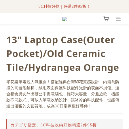
3C科技好物｜任選2件95折！
聯名iPhone手機殼現貨4折起🔥
超人氣聯名自動傘任2件9折！
13" Laptop Case(Outer
3C科技好物｜任選2件95折！
Pocket)/Old Ceramic
Tile/Hydrangea Orange
印花樂筆電包人氣推薦！搭配經典台灣印花質感設計，內襯為防
撞的高發泡鋪棉，絨毛表面保護科技配件光滑的表面不損傷。適
合都會男女外出辦公手提電腦包，輕巧大容量，分差旅款、機能
款不同款式，可放入筆電收納設計，讓冰冷的科技配件，也能傳
達出溫暖的文藝質地，成為3C日常療癒好夥伴！
カテゴリ指定、3C科技收納好物精選2件95折