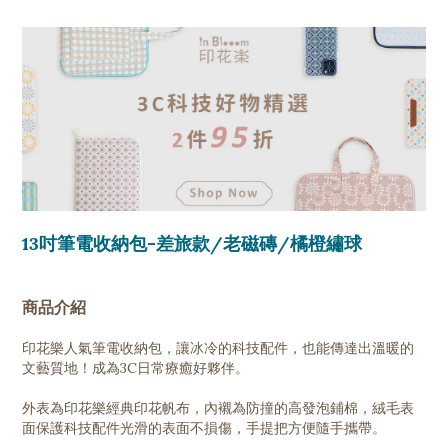
13吋筆電收納包-差旅款/老磁磚/橘橙繡球
商品介紹
印花樂人氣筆電收納包，讓冰冷的科技配件，也能傳達出溫暖的
文藝質地！成為3C日常療癒好夥伴。
外表為印花樂經典印花帆布，內襯為防撞的高發泡鋪棉，絨毛表
面保護科技配件光滑的表面不損傷，手提把方便隨手攜帶。