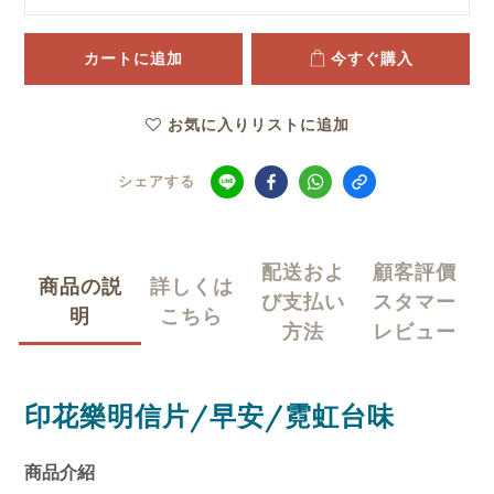
カートに追加
今すぐ購入
お気に入りリストに追加
シェアする
配送およ
顧客評價
商品の説
詳しくは
び支払い
スタマー
明
こちら
方法
レビュー
印花樂明信片/早安/霓虹台味
商品介紹