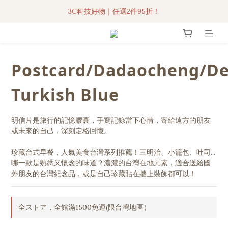
3C科技好物｜任選2件95折！
3C科技好物｜任選2件95折！
聯名iPhone手機殼現貨4折起🔥
超人氣聯名自動傘任2件9折！
Postcard/Dadaocheng/D
3C科技好物｜任選2件95折！
Turkish Blue
明信片是旅行的記憶膠囊，手寫記錄當下心情，寄給遠方的朋友
或未來的自己，深刻定格回憶。
珍藏台式早餐，人氣美食台灣系列推薦！三明治、小籠包、吐司...
哪一款是熟悉又懷念的味道？濃濃的台灣在地元素，適合送給國
外朋友的台灣紀念品，或是自己珍藏貼在牆上裝飾都可以！
全ストア，全館滿1500免運(限台灣地區）