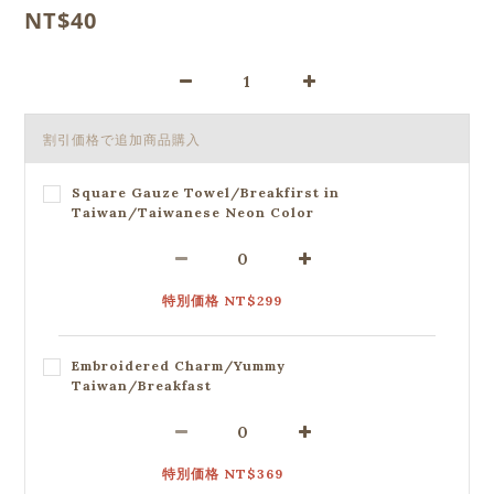
NT$40
割引価格で追加商品購入
Square Gauze Towel/Breakfirst in
Taiwan/Taiwanese Neon Color
特別価格 NT$299
Embroidered Charm/Yummy
Taiwan/Breakfast
特別価格 NT$369