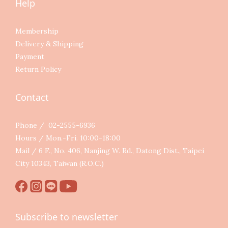
Help
Membership
Delivery & Shipping
Payment
Return Policy
Contact
Phone / 02-2555-6936
Hours / Mon.-Fri. 10:00-18:00
Mail / 6 F., No. 406, Nanjing W. Rd., Datong Dist., Taipei
City 10343, Taiwan (R.O.C.)
Subscribe to newsletter