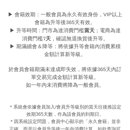
▶︎ 會籍效期：一般會員為永久有效身份，VIP以上
會籍為升等後365天有效。
當天
▶︎ 升等時間：門市為達消費門檻
；電商為達
7天
消費門檻
，確認無退換貨後升等。
▶︎
期滿續會＆降等：將依據升等會籍內消費累積
金額計算新等級。
於會員會籍期滿未達成即失效，將依據365天內訂
單交易完成金額計算新等級。
如一年內未消費將降為一般會員。
＊
系統會依據會員加入/會員升等級別的當天往後推設定
效期365天數，作為該會員的到期日。
＊因系統設定問題，會員中心顯示的「永久會籍」並非
而是以會員升等後一年內消費計算，
正確，
如欲查詢可