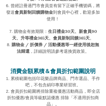
6.
曾經註冊過門市會員並有留下正確手機號碼，將
會員新制回饋購物金
發送
到會員中心裡，歡迎多加
使用！
生日禮金30天、
新會員90
7. 購物金有效期限：
天、
升等禮金365天、
會員新制回饋365天
。
購物金 / 折價券 / 活動優惠等一經使用後恕無
8.
法歸還
，詳細說明請參考退換貨政策。
消費金額累積＆會員折扣範圍說明
1. 累積範圍包括印花樂品牌商品、門市選品、手作
吧，不包含絹印專業研習班。
2. 會員折扣範圍將排除重複優惠活動商品，即
全店
折扣優惠/會員等級默認優惠 排除「不適用折扣商
品」。