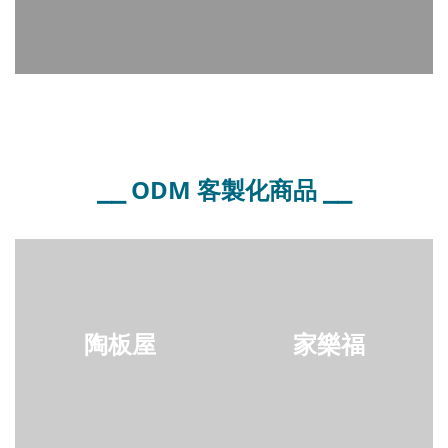
⎯⎯ ODM 客製化商品 ⎯⎯
陶板屋
家樂福