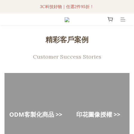
3C科技好物｜任選2件95折！
3C科技好物｜任選2件95折！
聯名iPhone手機殼現貨4折起🔥
超人氣聯名自動傘任2件9折！
精彩客戶案例
3C科技好物｜任選2件95折！
Customer Success Stories
ODM客製化商品 >>
印花圖像授權 >>