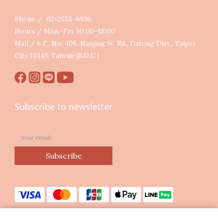
Phone / 02-2555-6936
Hours / Mon.-Fri. 10:00-18:00
Mail / 6 F., No. 406, Nanjing W. Rd., Datong Dist., Taipei
City 10343, Taiwan (R.O.C.)
Subscribe to newsletter
Subscribe