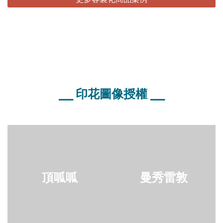
⎯⎯ 印花圖像授權 ⎯⎯
頂呱呱
曼秀雷敦