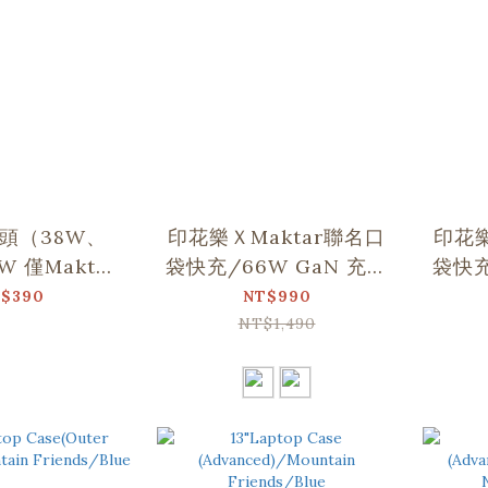
頭（38W、
印花樂ＸMaktar聯名口
印花樂
W 僅Maktar
袋快充/66W GaN 充電
袋快充/
快充適用）
器 (3孔快充)
$390
NT$990
NT$1,490