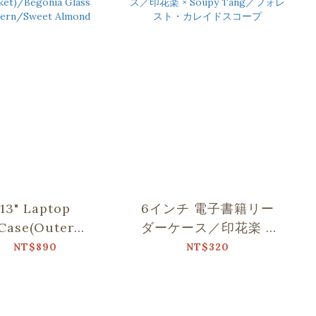
13" Laptop
6インチ 電子書籍リー
Case(Outer
ダーケース／印花楽 ×
cket)/Begonia
Soupy Tang／フォレ
NT$890
NT$320
s Pattern/Sweet
スト・カレイドスコー
Almond
プ