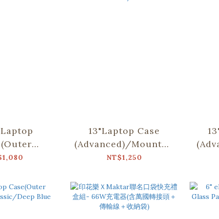
" Laptop
13"Laptop Case
13
(Outer
(Advanced)/Mountain
(Adv
/Mountain
Friends/Blue
$1,080
NT$1,250
ds/Blue
No