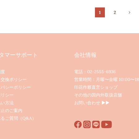
1
2
タマーサポート
会社情報
制度
電話：02-2555-6936
・交換ポリシー
営業時間：月曜〜金曜 10:00〜18
イバシーポリシー
印花作夥直営ショップ
ポリシー
その他の国内外取扱店舗
払い方法
お問い合わせ ▶︎▶︎
防止のご案内
るご質問（Q&A）