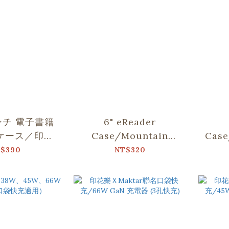
インチ 電子書籍
6" eReader
ケース／印花
Case/Mountain
Case
py Tang／フ
Friends/Blue
P
$390
NT$320
・カレイドス
コープ