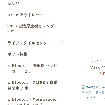
新商品
SALE アウトレット
2026 台湾原生樹カレンダー
ᴺᴱᵂ
ライフスタイルセレクト
ギフト特集
7~7.8
inBlooom × 周慕姿 セラピ
Case/
ーカードセット
Frien
NT
inBlooom × OMBRA 自動
開閉傘 / 傘
inBlooom × ViewFinder
Tシャツ＆キャップ