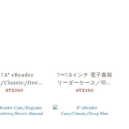
~7.8" eReader
7〜7.8インチ 電子書籍
e/Classic/Deep
リーダーケース／印花
Blue
楽 × Soupy Tang／ペ
NT$390
NT$390
ットパーティー