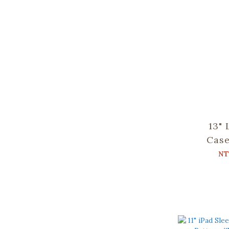
13" 
Case
Pocket)/
NT
B