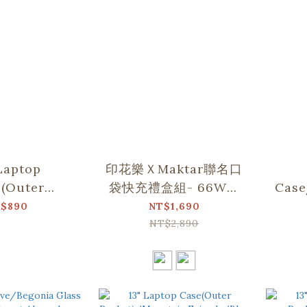
Laptop
印花樂ＸMaktar聯名口
(Outer
袋快充禮盒組- 66W充
Case
Classic/Deep
電器(含萬國轉接頭＋傳
Pat
$890
NT$1,690
lue
輸線＋收納袋)
NT$2,890