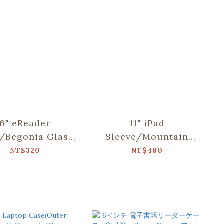
6" eReader
11" iPad
/Begonia Glass
Sleeve/Mountain
tern/Gentleman
Friends/Blue
NT$320
NT$490
Black