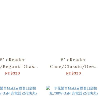
6" eReader
6" eReader
/Begonia Glass
Case/Classic/Deep
attern/Sweet
Blue
NT$320
NT$320
Almond