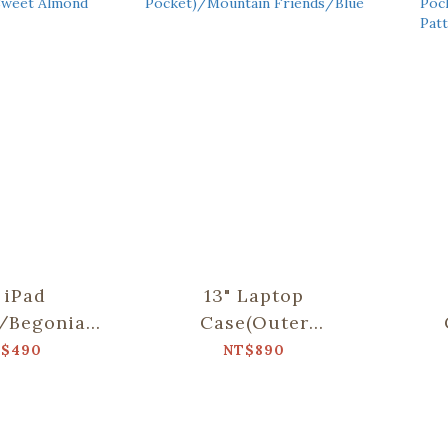
" iPad
13" Laptop
/Begonia
Case(Outer
ttern/Sweet
Pocket)/Mountain
Po
$490
NT$890
mond
Friends/Blue
Glas