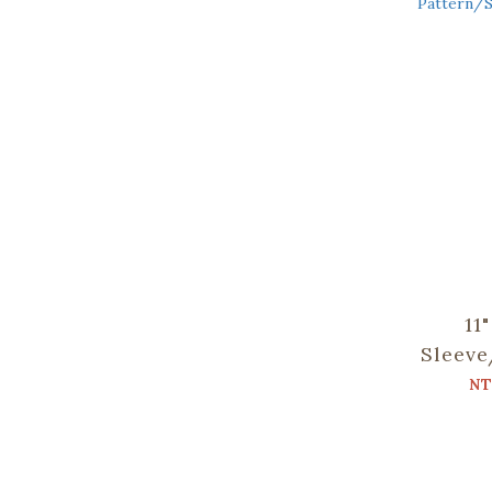
11
Sleeve
Glass Pa
NT
Al