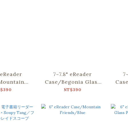
" eReader
7~7.8" eReader
7
Mountain
Case/Begonia Glass
Cas
ds/Blue
Pattern/Sweet
$390
NT$390
Almond