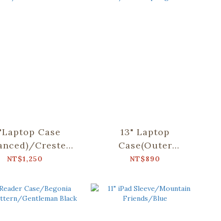
"Laptop Case
13" Laptop
anced)/Crested
Case(Outer
Myna
Pocket)/Black
NT$1,250
NT$890
.5/Blacksmith
Drongo
Circles/Green
Spring Garden