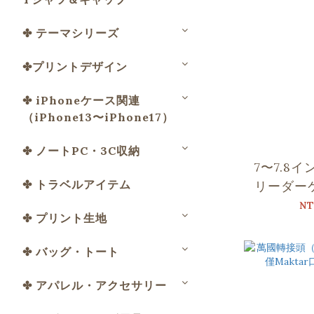
✤ テーマシリーズ
✤プリントデザイン
✤ iPhoneケース関連
（iPhone13〜iPhone17）
✤ ノートPC・3C収納
7〜7.8
✤ トラベルアイテム
リーダー
楽 × Sou
NT
✤ プリント生地
ォレスト
✤ バッグ・トート
✤ アパレル・アクセサリー