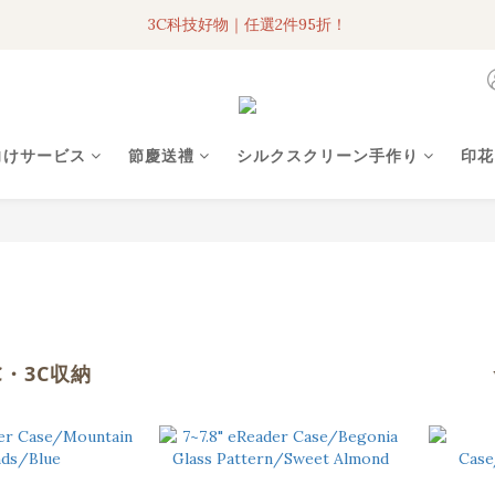
3C科技好物｜任選2件95折！
3C科技好物｜任選2件95折！
聯名iPhone手機殼現貨4折起🔥
超人氣聯名自動傘任2件9折！
向けサービス
節慶送禮
シルクスクリーン手作り
印花
3C科技好物｜任選2件95折！
C・3C収納