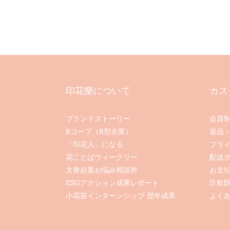
印花樂について
カス
ブランドストーリー
会員
Bコープ（B型企業）
返品
「印花人」になる
プラ
花ことばウィークリー
配送
文青起業お悩み相談所
お支
ESGアクション成果レポート
詐欺
小花苗インターンシップ 歴年成果
よくあ