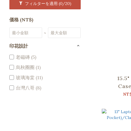
フィルターを適用
(0/20)
価格 (NT$)
~
印花設計
老磁磚 (5)
烏秋圈圈 (1)
玻璃海棠 (11)
15.5
Case
台灣八哥 (8)
Pocket)
NT
Frien