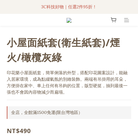
3C科技好物｜任選2件95折！
聯名iPhone手機殼現貨4折起🔥
超人氣聯名自動傘任2件9折！
小屋面紙套(衛生紙套)/煙
3C科技好物｜任選2件95折！
火/橄欖灰綠
印花樂小屋面紙套，簡單俐落的外型，搭配印花圖案設計，能融
入居家環境，成為點綴氣氛的別緻裝飾。兩端有吊掛用的耳朵，
方便掛在家中、車上任何有吊鉤的位置，版型硬挺，抽到最後一
張也不會因內容物減少而扁塌。
全店，全館滿1500免運(限台灣地區）
NT$490