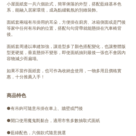
小屋面紙套一共六個款式，簡單俐落的外型，搭配藍綠基本色
系，能融入居家環境，成為點綴氣氛的別緻裝飾。
面紙套兩端有吊掛用的耳朵，方便掛在廚房、冰箱側面或是門後
等家中任何有吊鉤的位置，搭配勾勾背帶就能懸掛在汽車椅背
後。
面紙套周邊以車縫加強，讓造型多了顏色搭配變化，也讓整體版
型更硬挺，垂直懸掛不變形，即使面紙抽到最後一張也不會因內
容物減少而扁塌。
如果不當作面紙套，也可作為收納盒使用，一物多用且價格實
惠，十分推薦入手！
商品特色
●有吊鉤可隨意吊掛在車上、牆壁或門後
●開口使用魔鬼氈黏合，適用市售多數抽取式面紙
●藍綠配色，六個款式隨意挑選