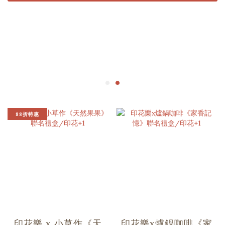
88折特惠
印花樂 x 小草作《天
印花樂x爐鍋咖啡《家