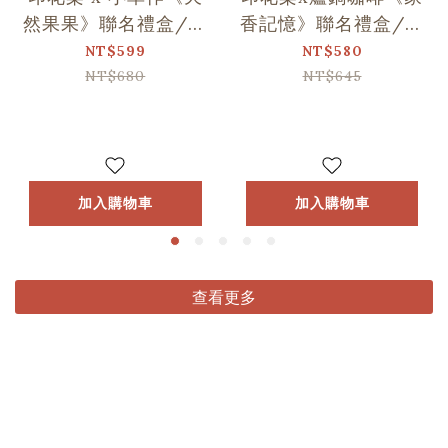
然果果》聯名禮盒/印
香記憶》聯名禮盒/印
花+1
花+1
NT$599
NT$580
NT$680
NT$645
加入購物車
加入購物車
查看更多