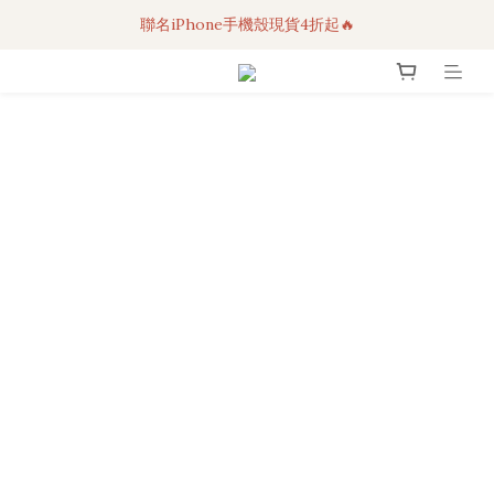
聯名iPhone手機殼現貨4折起🔥
3C科技好物｜任選2件95折！
超人氣聯名自動傘任2件9折！
3C科技好物｜任選2件95折！