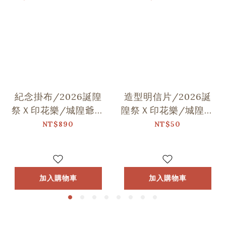
紀念掛布/2026誕隍
造型明信片/2026誕
祭Ｘ印花樂/城隍爺與
隍祭Ｘ印花樂/城隍老
范謝將軍跳舞
爺跳舞
NT$890
NT$50
加入購物車
加入購物車