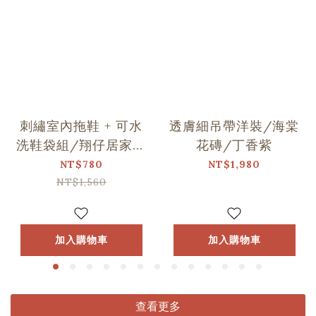
刺繡室內拖鞋 + 可水
透膚細吊帶洋裝/海棠
洗鞋袋組/翔仔居家Ｘ
花磚/丁香紫
印花樂聯名
NT$780
NT$1,980
NT$1,560
加入購物車
加入購物車
查看更多